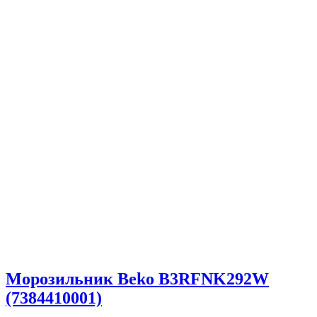
Морозильник Beko B3RFNK292W
(7384410001)