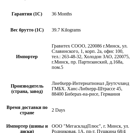
Гарантия (1С)
36 Months
Вес брутто (1С)
39.7 Kilograms
Гравитех СООО, 220086 г.Минск, ул.
Славинского, 1, корп. 2а, офис 100,
Импортер
тел.: 263-48-32, Холодон ЗАО, 220075,
г.Минск, пр. Партизанский, д.168а,
пом.5
Лиебхерр-Интернатионал Деутсчланд
Производитель
ГМБХ. Ханс-Либхерр-Штрассе 45,
(страна, завод)
88400 Биберах-на-рисе, Германия
Время доставки по
2 Days
стране
Импортер (шины и
ООО "МегаскладПлюс", г. Минск, ул.
диски)
Родниковая, 1А, пр-т. Пушкина 68/4