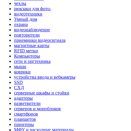
чехлы
рюкзаки для фото-
видеотехники
Умный дом
охрана
видеонаблюдение
повторители
приемники видеосигнала
магнитные карты
RFID метки
Компьютеры
сети и оргтехника
мыши
коврики
устройства ввода и вебкамеры
SSD
СХД
серверные шкафы и стойки
адаптеры
разветвители
серверов и моноблоков
смартфонов
планшетов
принтеры
МФУ и расходные материалы