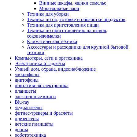
Винные шкафы, ящики сомелье
Морозильные лари
Техника для уборки
Техника по подготовке и обработке продуктов
Техника для приготовления пищи
Техника по приготовлению напитков,
соковыжималки
Климатическая техника
Аксессуары и расходники для крупной бытовой
техники
Компьютеры, сети и оргтехника
Электроника и гаджеты
Умный дом, охрана, видеонаблюдение
микрофоны
диктофоны
портативная электроника
планшеты
электронные книги
Blu-ray
медиаплееры
фитнес-трекеры и браслеты
презентеры
детские планшеты
дроны
робототехника