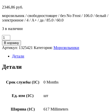
2346,86
руб.
морозильник / свободностоящее / без No Frost / 106.0 / белый /
электронное / 4 / A+ / да / 85.0 / 60.0
3 в наличии
Количество
товара
В корзину
Морозильник
Артикул:
1325421
Категория:
Морозильники
Liebherr
FDI
Детали
1624
Детали
Срок службы (1С)
0 Months
Ед. изм (1С)
шт
Ширина (1С)
617 Millimeters