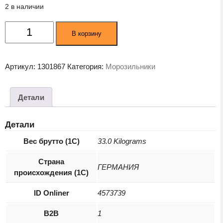
2 в наличии
Количество
В корзину
товара
Морозильник
Liebherr
Артикул:
1301867
Категория:
Морозильники
FNsfd
522i
серебристый
Детали
Детали
Вес брутто (1С)
33.0 Kilograms
Страна
ГЕРМАНИЯ
происхождения (1С)
ID Onliner
4573739
B2B
1