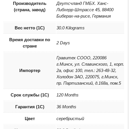
Производитель
Деутсчланд ГМБХ. Ханс-
(страна, завод)
Либхерр-Штрассе 45, 88400
Биберах-на-рисе, Германия
Вес нетто (1С)
30.0 Kilograms
Время доставки по
2 Days
стране
Гравитех СООО, 220086
г.Минск, ул. Славинского, 1, корп.
Импортер
2а, офис 100, тел.: 263-48-32,
Холодон ЗАО, 220075, г.Минск,
пр. Партизанский, д.168а, пом.5
Срок службы (1С)
120 Months
Гарантия (1С)
36 Months
Цвет
серебристый