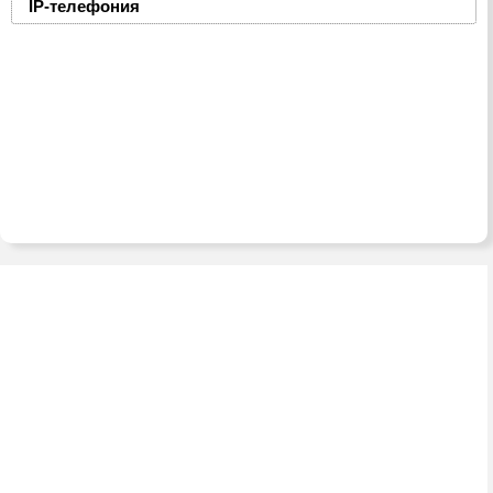
IP-телефония
2008-2016 © ЮниФокс – продажа расходных
материалов для офисной техники
Тел./факс:
(8-0236) 22-22-55,
(8-0236) 22-22-88,
+375 29 69 – 66 -111