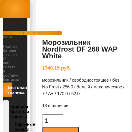
Открыть
Каталог товаров
меню
Морозильник
Главная
Nordfrost DF 268 WAP
Каталог
White
товаров
О
нас
Оплата
1340,15
руб.
и
Доставка
Контакты
морозильник / свободностоящее / без
No Frost / 256.0 / белый / механическое /
Бытовая
техника
7 / A+ / 170.0 / 62.0
18 в наличии
Крупная
бытовая
техника
Количество
Варочные
товара
панели
Морозильник