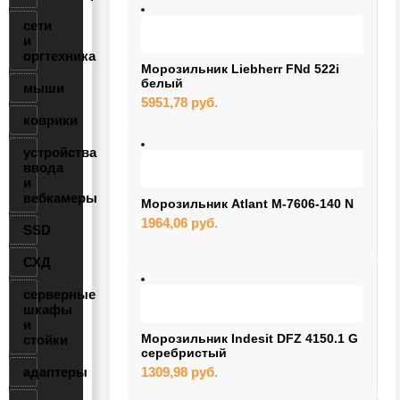
сети
и
оргтехника
Морозильник Liebherr FNd 522i
белый
мыши
5951,78
руб.
коврики
устройства
ввода
и
вебкамеры
Морозильник Atlant М-7606-140 N
1964,06
руб.
SSD
СХД
серверные
шкафы
и
Морозильник Indesit DFZ 4150.1 G
стойки
серебристый
адаптеры
1309,98
руб.