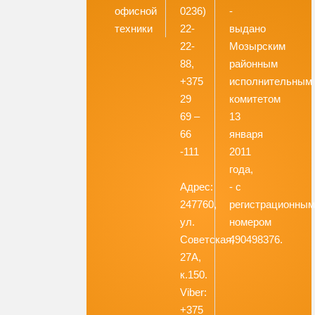
офисной
0236)
-
техники
22-
выдано
22-
Мозырским
88,
районным
+375
исполнительным
29
комитетом
69 –
13
66
января
-111
2011
года,
Адрес:
- с
247760,
регистрационны
ул.
номером
Советская,
490498376.
27А,
к.150.
Viber:
+375