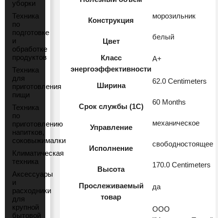
уборки
Техника
морозильник
Конструкция
по
подготовке
белый
и
Цвет
обработке
продуктов
Класс
A+
энергоэффективности
Техника
для
62.0 Centimeters
Ширина
приготовления
пищи
60 Months
Срок службы (1С)
Техника
по
механическое
приготовлению
Управление
напитков,
соковыжималки
свободностоящее
Исполнение
Климатическая
техника
170.0 Centimeters
Высота
Аксессуары
и
Прослеживаемый
да
расходники
товар
для
крупной
ООО
бытовой