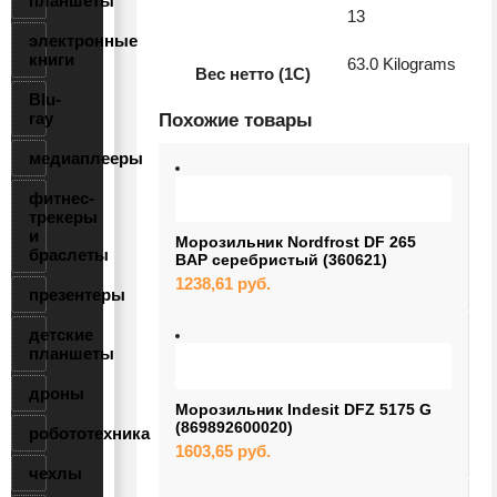
планшеты
13
электронные
книги
63.0 Kilograms
Вес нетто (1С)
Blu-
ray
Похожие товары
медиаплееры
фитнес-
трекеры
и
Морозильник Nordfrost DF 265
браслеты
BAP серебристый (360621)
1238,61
руб.
презентеры
детские
планшеты
дроны
Морозильник Indesit DFZ 5175 G
(869892600020)
робототехника
1603,65
руб.
чехлы