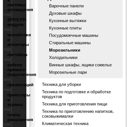
системы
Варочные панели
охлаждения
Духовые шкафы
SFP/CFP-
Кухонные вытяжки
модули
Кухонные плиты
моноблоки
Посудомоечные машины
и
Стиральные машины
мониторы
Морозильники
пигтейлы
Холодильники
кабели
Винные шкафы, ящики сомелье
прямого
Морозильные лари
подключения
Техника для уборки
презентаций
Техника по подготовке и обработке
проекторы
продуктов
и
Техника для приготовления пищи
экраны
Техника по приготовлению напитков,
платы
соковыжималки
расширения
Климатическая техника