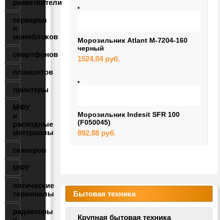
разветвители
серверов
и
моноблоков
Морозильник Atlant М-7204-160
черный
смартфонов
1524,04
руб.
планшетов
принтеры
МФУ
Морозильник Indesit SFR 100
и
(F050045)
расходные
материалы
892,88
руб.
сканеров
МФУ
оптические
терминалы
Бытовая техника
радиаторы
Крупная бытовая техника
и