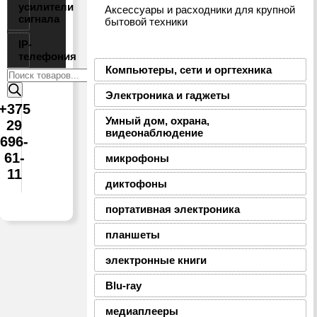
усилители
Аксессуары и расходники для крупной
сигнала
бытовой техники
IP-
телефония
Компьютеры, сети и оргтехника
Поиск
товаров
Электроника и гаджеты
+375
Умный дом, охрана,
29
видеонаблюдение
696-
61-
микрофоны
11
диктофоны
портативная электроника
планшеты
электронные книги
Blu-ray
медиаплееры