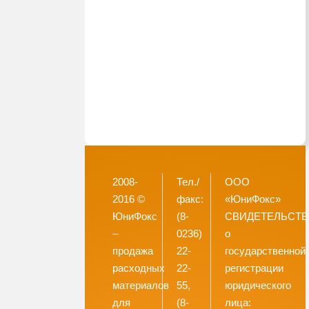
2008-
Тел./
ООО
2016 ©
факс:
«ЮниФокс»
ЮниФокс
(8-
СВИДЕТЕЛЬСТ
–
0236)
о
продажа
22-
государственной
расходных
22-
регистрации
материалов
55,
юридического
для
(8-
лица: