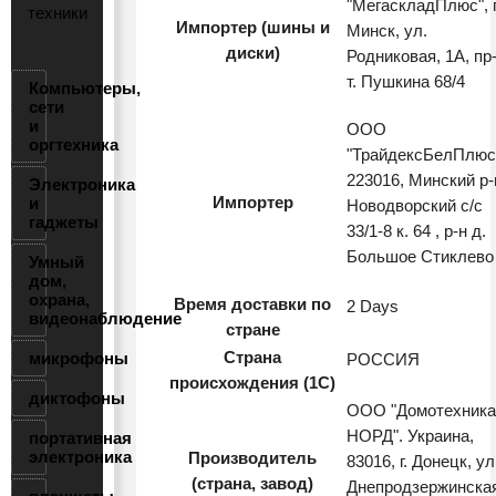
"МегаскладПлюс", г
техники
Импортер (шины и
Минск, ул.
диски)
Родниковая, 1А, пр
т. Пушкина 68/4
Компьютеры,
сети
и
ООО
оргтехника
"ТрайдексБелПлюс
223016, Минский р-
Электроника
Импортер
и
Новодворский с/с
гаджеты
33/1-8 к. 64 , р-н д.
Большое Стиклево
Умный
дом,
охрана,
Время доставки по
2 Days
видеонаблюдение
стране
Страна
микрофоны
РОССИЯ
происхождения (1С)
диктофоны
ООО "Домотехника
НОРД". Украина,
портативная
электроника
Производитель
83016, г. Донецк, ул
(страна, завод)
Днепродзержинска