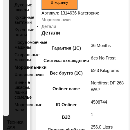
В корзину
Духовые
Nordfrost
шкафы
DF
Артикул:
1314636
Категория:
Кухонные
268
Морозильники
вытяжки
WAP
Детали
Кухонные
White
Детали
плиты
Посудомоечные
36 Months
машины
Гарантия (1С)
Стиральные
без No Frost
машины
Система охлаждения
Морозильники
69.3 Kilograms
Вес брутто (1С)
Холодильники
Винные
Nordfrost DF 268
шкафы,
Onliner name
WAP
ящики
сомелье
4598744
Морозильные
ID Onliner
лари
1
B2B
Техника
для
256.0 Liters
Полезный объем