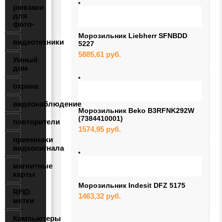
рюкзаки
для
фото-
Морозильник Liebherr SFNBDD
видеотехники
5227
5885,61
руб.
Умный
дом
охрана
видеонаблюдение
Морозильник Beko B3RFNK292W
(7384410001)
повторители
1574,95
руб.
приемники
видеосигнала
магнитные
карты
Морозильник Indesit DFZ 5175
RFID
1463,32
руб.
метки
Компьютеры