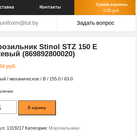
Сумма корзины
ставка
Контакты
0,00 руб.
unifoxm@tut.by
Задать вопрос
озильник Stinol STZ 150 E
евый (869892800020)
,64
руб.
й / механическое / B / 155.0 / 63.0
наличии
ество
В корзину
а
ильник
ул:
1319217
Категория:
Морозильники