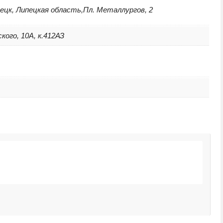
ецк, Липецкая область,Пл. Металлургов, 2
кого, 10А, к.412АЗ
М
1