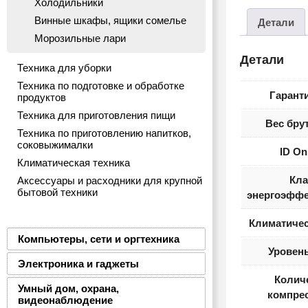
Холодильники
Винные шкафы, ящики сомелье
Детали
Морозильные лари
Детали
Техника для уборки
Техника по подготовке и обработке
Гаранти
продуктов
Техника для приготовления пищи
Вес брут
Техника по приготовлению напитков,
соковыжималки
ID On
Климатическая техника
Кла
Аксессуары и расходники для крупной
бытовой техники
энергоэффе
Климатичес
Компьютеры, сети и оргтехника
Уровен
Электроника и гаджеты
Колич
Умный дом, охрана,
компре
видеонаблюдение