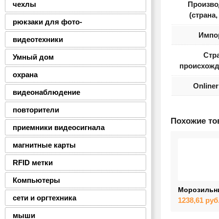
чехлы
Произво
(страна,
рюкзаки для фото-
Импо
видеотехники
Стр
Умный дом
происхожд
охрана
Online
видеонаблюдение
повторители
Похожие т
приемники видеосигнала
магнитные карты
RFID метки
Компьютеры
Морозильни
сети и оргтехника
1238,61
руб
мыши