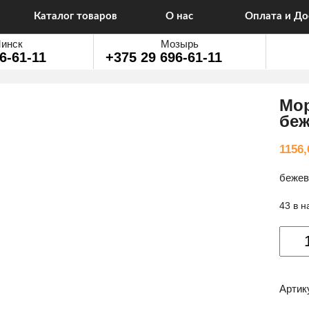
Каталог товаров
О нас
Оплата и До
инск
Мозырь
6-61-11
+375 29 696-61-11
Мор
беж
1156
бежевы
43 в 
Колич
товар
Мороз
Stinol
Артик
STZ