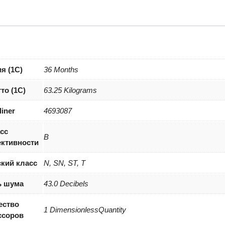
150
E
беже
(8698
я (1С)
36 Months
то (1С)
63.25 Kilograms
liner
4693087
сс
B
ктивности
кий класс
N, SN, ST, T
ь шума
43.0 Decibels
ество
1 DimensionlessQuantity
ссоров