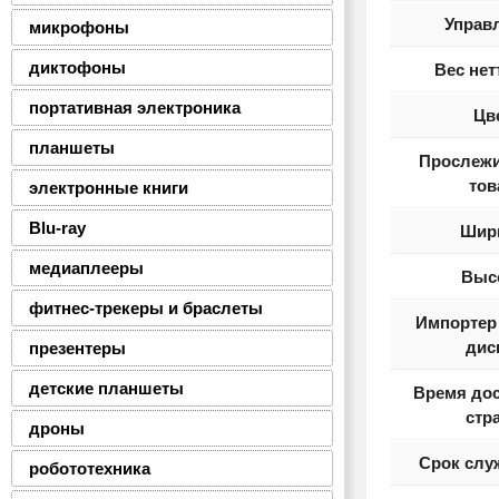
Управ
микрофоны
диктофоны
Вес нет
портативная электроника
Цв
планшеты
Прослеж
тов
электронные книги
Blu-ray
Шир
медиаплееры
Выс
фитнес-трекеры и браслеты
Импортер
дис
презентеры
детские планшеты
Время дос
стр
дроны
Срок слу
робототехника