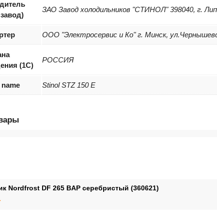
дитель
ЗАО Завод холодильников "СТИНОЛ" 398040, г. Лип
 завод)
ртер
ООО "Электросервис и Ко" г. Минск, ул.Чернышевс
ана
РОССИЯ
ения (1С)
r name
Stinol STZ 150 E
овары
к Nordfrost DF 265 BAP серебристый (360621)
.