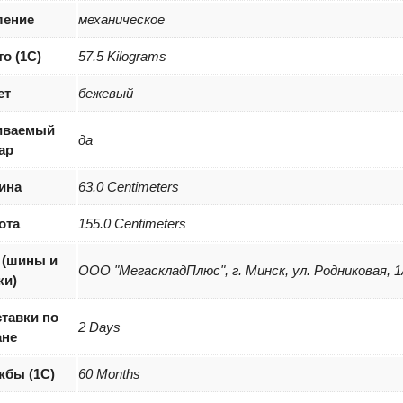
ление
механическое
то (1С)
57.5 Kilograms
ет
бежевый
иваемый
да
ар
ина
63.0 Centimeters
ота
155.0 Centimeters
 (шины и
ООО "МегаскладПлюс", г. Минск, ул. Родниковая, 1
ки)
тавки по
2 Days
ане
жбы (1С)
60 Months