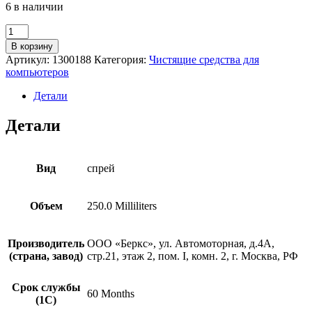
6 в наличии
Количество
товара
В корзину
Спрей
Артикул:
1300188
Категория:
Чистящие средства для
для
компьютеров
экранов
Silwerhof
Детали
250мл
(671210)
Детали
Вид
спрей
Объем
250.0 Milliliters
Производитель
ООО «Беркс», ул. Автомоторная, д.4А,
(страна, завод)
стр.21, этаж 2, пом. I, комн. 2, г. Москва, РФ
Срок службы
60 Months
(1С)