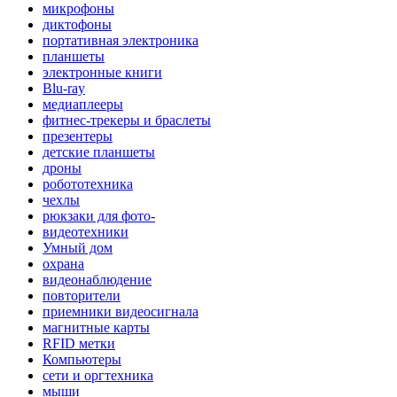
микрофоны
диктофоны
портативная электроника
планшеты
электронные книги
Blu-ray
медиаплееры
фитнес-трекеры и браслеты
презентеры
детские планшеты
дроны
робототехника
чехлы
рюкзаки для фото-
видеотехники
Умный дом
охрана
видеонаблюдение
повторители
приемники видеосигнала
магнитные карты
RFID метки
Компьютеры
сети и оргтехника
мыши