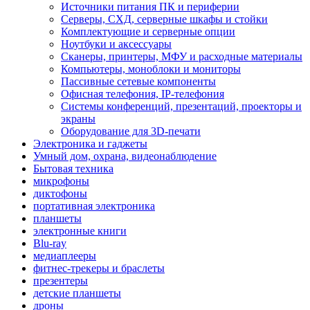
Источники питания ПК и периферии
Серверы, СХД, серверные шкафы и стойки
Комплектующие и серверные опции
Ноутбуки и аксессуары
Сканеры, принтеры, МФУ и расходные материалы
Компьютеры, моноблоки и мониторы
Пассивные сетевые компоненты
Офисная телефония, IP-телефония
Системы конференций, презентаций, проекторы и
экраны
Оборудование для 3D-печати
Электроника и гаджеты
Умный дом, охрана, видеонаблюдение
Бытовая техника
микрофоны
диктофоны
портативная электроника
планшеты
электронные книги
Blu-ray
медиаплееры
фитнес-трекеры и браслеты
презентеры
детские планшеты
дроны