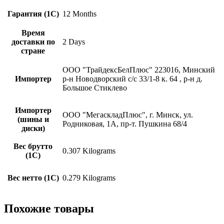
Гарантия (1С)
12 Months
Время
доставки по
2 Days
стране
ООО "ТрайдексБелПлюс" 223016, Минский
Импортер
р-н Новодворский с/с 33/1-8 к. 64 , р-н д.
Большое Стиклево
Импортер
ООО "МегаскладПлюс", г. Минск, ул.
(шины и
Родниковая, 1А, пр-т. Пушкина 68/4
диски)
Вес брутто
0.307 Kilograms
(1С)
Вес нетто (1С)
0.279 Kilograms
Похожие товары