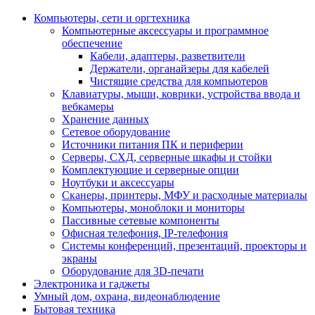
Компьютеры, сети и оргтехника
Компьютерные аксессуары и программное
обеспечение
Кабели, адаптеры, разветвители
Держатели, органайзеры для кабелей
Чистящие средства для компьютеров
Клавиатуры, мыши, коврики, устройства ввода и
вебкамеры
Хранение данных
Сетевое оборудование
Источники питания ПК и периферии
Серверы, СХД, серверные шкафы и стойки
Комплектующие и серверные опции
Ноутбуки и аксессуары
Сканеры, принтеры, МФУ и расходные материалы
Компьютеры, моноблоки и мониторы
Пассивные сетевые компоненты
Офисная телефония, IP-телефония
Системы конференций, презентаций, проекторы и
экраны
Оборудование для 3D-печати
Электроника и гаджеты
Умный дом, охрана, видеонаблюдение
Бытовая техника