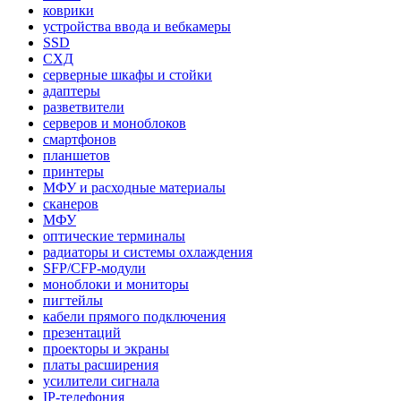
коврики
устройства ввода и вебкамеры
SSD
СХД
серверные шкафы и стойки
адаптеры
разветвители
серверов и моноблоков
смартфонов
планшетов
принтеры
МФУ и расходные материалы
сканеров
МФУ
оптические терминалы
радиаторы и системы охлаждения
SFP/CFP-модули
моноблоки и мониторы
пигтейлы
кабели прямого подключения
презентаций
проекторы и экраны
платы расширения
усилители сигнала
IP-телефония