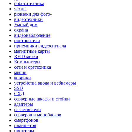
робототехника
чехлы
рюкзаки для фото-
видеотехники
Умный дом
охрана
видеонаблюдение
повторители
приемники видеосигнала
магнитные карты
RFID метки
Компьютеры
сети и оргтехника
мыши
коврики
устройства ввода и вебкамеры
SSD
СХД
серверные шкафы и стойки
адаптеры
разветвители
серверов и моноблоков
смартфонов
планшетов
принтеры