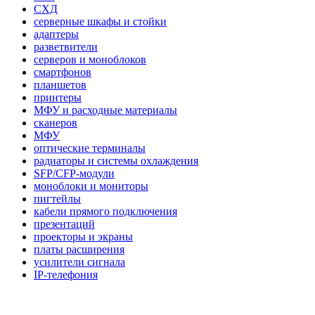
СХД
серверные шкафы и стойки
адаптеры
разветвители
серверов и моноблоков
смартфонов
планшетов
принтеры
МФУ и расходные материалы
сканеров
МФУ
оптические терминалы
радиаторы и системы охлаждения
SFP/CFP-модули
моноблоки и мониторы
пигтейлы
кабели прямого подключения
презентаций
проекторы и экраны
платы расширения
усилители сигнала
IP-телефония