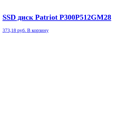
SSD диск Patriot P300P512GM28
373,18
руб.
В корзину