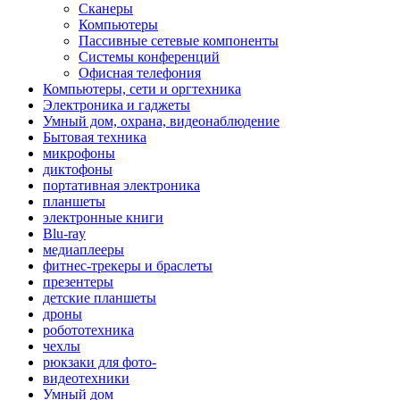
Сканеры
Компьютеры
Пассивные сетевые компоненты
Системы конференций
Офисная телефония
Компьютеры, сети и оргтехника
Электроника и гаджеты
Умный дом, охрана, видеонаблюдение
Бытовая техника
микрофоны
диктофоны
портативная электроника
планшеты
электронные книги
Blu-ray
медиаплееры
фитнес-трекеры и браслеты
презентеры
детские планшеты
дроны
робототехника
чехлы
рюкзаки для фото-
видеотехники
Умный дом