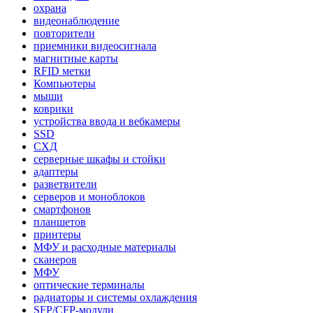
охрана
видеонаблюдение
повторители
приемники видеосигнала
магнитные карты
RFID метки
Компьютеры
мыши
коврики
устройства ввода и вебкамеры
SSD
СХД
серверные шкафы и стойки
адаптеры
разветвители
серверов и моноблоков
смартфонов
планшетов
принтеры
МФУ и расходные материалы
сканеров
МФУ
оптические терминалы
радиаторы и системы охлаждения
SFP/CFP-модули