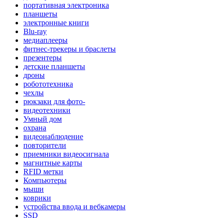
портативная электроника
планшеты
электронные книги
Blu-ray
медиаплееры
фитнес-трекеры и браслеты
презентеры
детские планшеты
дроны
робототехника
чехлы
рюкзаки для фото-
видеотехники
Умный дом
охрана
видеонаблюдение
повторители
приемники видеосигнала
магнитные карты
RFID метки
Компьютеры
мыши
коврики
устройства ввода и вебкамеры
SSD