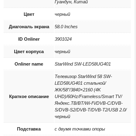
Гуандун, Китай
Цвет
черный
Диагональ экрана
58.0 Inches
ID Onliner
3901024
Цвет корпуса
черный
Onliner name
StarWind SW-LED58UG401
Телевизор StarWind 58 SW-
LED58UG401 стальной/
ЖК/58″/3840×2160 (4K
Краткое описание
UHD)/60Hz/Frameless/Smart TV/
Яндекс.ТВ/BT/Wi-Fi/DVB-C/DVB-
S/DVB-S2/DVB-T/DVB-T2/USB 2.0/
черный
Подставка
с двумя точками опоры