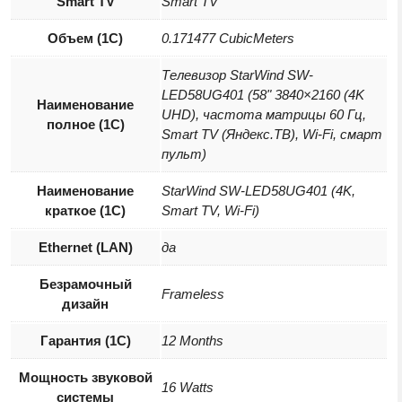
Smart TV
Smart TV
Объем (1С)
0.171477 CubicMeters
Телевизор StarWind SW-
LED58UG401 (58" 3840×2160 (4K
Наименование
UHD), частота матрицы 60 Гц,
полное (1С)
Smart TV (Яндекс.ТВ), Wi-Fi, смарт
пульт)
Наименование
StarWind SW-LED58UG401 (4K,
краткое (1C)
Smart TV, Wi-Fi)
Ethernet (LAN)
да
Безрамочный
Frameless
дизайн
Гарантия (1С)
12 Months
Мощность звуковой
16 Watts
системы