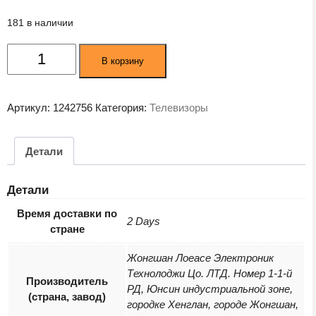
181 в наличии
Количество
В корзину
товара
Телевизор
StarWind
Артикул:
1242756
Категория:
Телевизоры
58
SW-
LED58UG401
Детали
стальной
Детали
Время доставки по
2 Days
стране
Жонгшан Лоеасе Электроник
Технолоджи Цо. ЛТД. Номер 1-1-й
Производитель
РД, Юнсин индустриальной зоне,
(страна, завод)
городке Хенглан, городе Жонгшан,