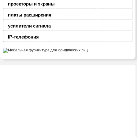
проекторы и экраны
платы расширения
усилители сигнала
IP-телефония
2008-2016 © ЮниФокс – продажа расходных
материалов для офисной техники
Тел./факс:
(8-0236) 22-22-55,
(8-0236) 22-22-88,
+375 29 69 – 66 -111
Адрес: 247760, ул. Советская, 27А, к.150.