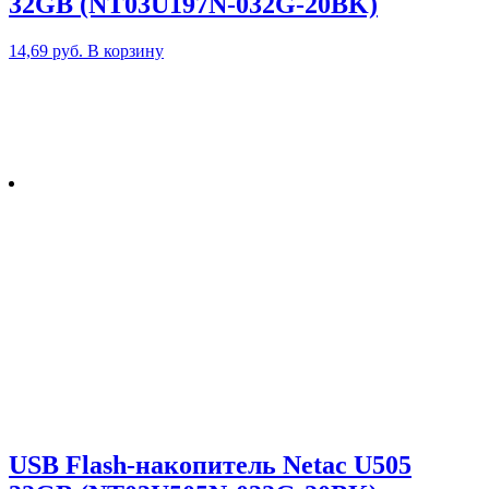
32GB (NT03U197N-032G-20BK)
14,69
руб.
В корзину
USB Flash-накопитель Netac U505