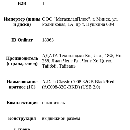
B2B
1
Импортер (шины
ООО "МегаскладПлюс", г. Минск, ул.
и диски)
Родниковая, 1А, пр-т. Пушкина 68/4
ID Onliner
18063
АДАТА Технолоджи Ко., Лтд., 18Ф, Но.
Производитель
258, Лиан Ченг Рд., Чунг Хо Цитю,
(страна, завод)
Тайбэй, Тайвань
Наименование
A-Data Classic C008 32GB Black/Red
краткое (1C)
(AC008-32G-RKD) (USB 2.0)
Комплектация
накопитель
Конструкция
выдвижной разъем
Страна