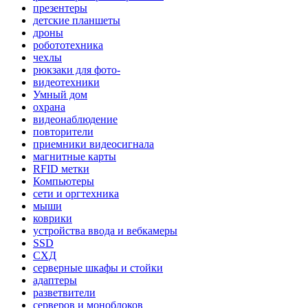
презентеры
детские планшеты
дроны
робототехника
чехлы
рюкзаки для фото-
видеотехники
Умный дом
охрана
видеонаблюдение
повторители
приемники видеосигнала
магнитные карты
RFID метки
Компьютеры
сети и оргтехника
мыши
коврики
устройства ввода и вебкамеры
SSD
СХД
серверные шкафы и стойки
адаптеры
разветвители
серверов и моноблоков