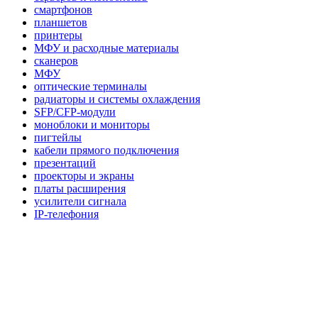
смартфонов
планшетов
принтеры
МФУ и расходные материалы
сканеров
МФУ
оптические терминалы
радиаторы и системы охлаждения
SFP/CFP-модули
моноблоки и мониторы
пигтейлы
кабели прямого подключения
презентаций
проекторы и экраны
платы расширения
усилители сигнала
IP-телефония