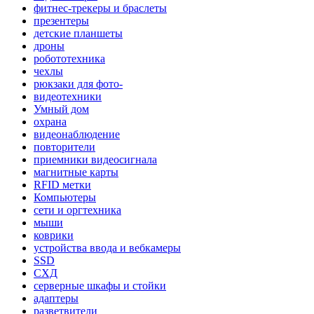
фитнес-трекеры и браслеты
презентеры
детские планшеты
дроны
робототехника
чехлы
рюкзаки для фото-
видеотехники
Умный дом
охрана
видеонаблюдение
повторители
приемники видеосигнала
магнитные карты
RFID метки
Компьютеры
сети и оргтехника
мыши
коврики
устройства ввода и вебкамеры
SSD
СХД
серверные шкафы и стойки
адаптеры
разветвители