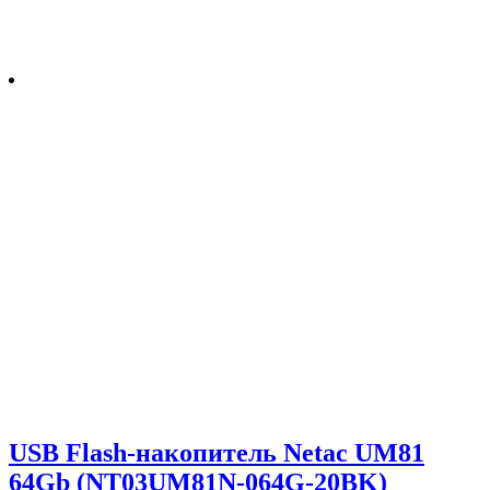
USB Flash-накопитель Netac UM81
64Gb (NT03UM81N-064G-20BK)