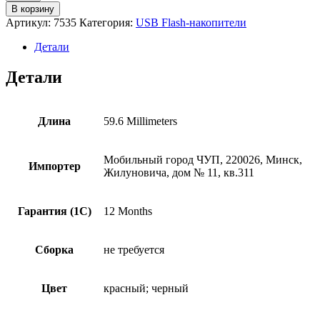
товара
В корзину
USB
Артикул:
7535
Категория:
USB Flash-накопители
Flash-
накопитель
Детали
A-
Data
Детали
AC008-
32G-
RKD
32GB
Длина
59.6 Millimeters
Мобильный город ЧУП, 220026, Минск,
Импортер
Жилуновича, дом № 11, кв.311
Гарантия (1С)
12 Months
Сборка
не требуется
Цвет
красный; черный