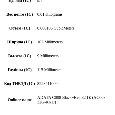
Ед. изм (1С)
шт
Вес нетто (1С)
0.01 Kilograms
Объем (1С)
0.000106 CubicMeters
Ширина (1С)
102 Millimeters
Высота (1С)
9 Millimeters
Глубина (1С)
115 Millimeters
Код ТНВЭД (1С)
8523511000
ADATA C008 Black+Red 32 Гб (AC008-
Onliner name
32G-RKD)