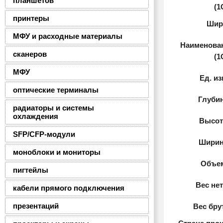
планшетов
(1
принтеры
Шир
МФУ и расходные материалы
Наименова
сканеров
(1
МФУ
Ед. из
оптические терминалы
Глубин
радиаторы и системы
охлаждения
Высот
SFP/CFP-модули
Ширин
моноблоки и мониторы
Объем
пигтейлы
Вес нет
кабели прямого подключения
презентаций
Вес бру