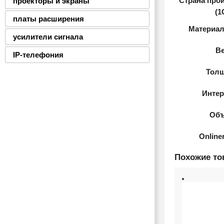
Страна про
проекторы и экраны
(1
платы расширения
Материал
усилители сигнала
В
IP-телефония
Тол
Инте
Об
Online
Похожие т