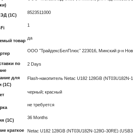
ки)
8523511000
ЭД (1С)
1
-Fi
да
емый товар
ООО "ТрайдексБелПлюс" 223016, Минский р-н Новодв
ртер
ставки по
2 Days
ане
ание для
Flash-накопитель Netac U182 128GB (NT03U182N-
и (1С)
черный; красный
ет
не требуется
рка
36 Months
ия (1С)
ие краткое
Netac U182 128GB (NT03U182N-128G-30RE) (USB3