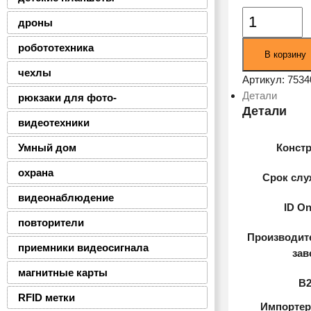
Количество
дроны
товара
USB
робототехника
В корзину
Flash-
чехлы
накопитель
Артикул:
7534
Netac
Детали
рюкзаки для фото-
U182
Детали
видеотехники
128Gb
Black/Red
Умный дом
Конст
(NT03U182N-
охрана
128G-
Срок слу
30RE)
видеонаблюдение
ID On
повторители
Производите
приемники видеосигнала
зав
магнитные карты
B
RFID метки
Импортер