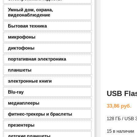
Умный дом, охрана,
видеонаблюдение
Бытовая техника
микрофоны
диктофоны
портативная электроника
планшеты
электронные книги
Blu-ray
USB Fla
медиаплееры
33,86
руб.
фитнес-трекеры и браслеты
128 ГБ / USB 
презентеры
15 в наличии
детские планшеты