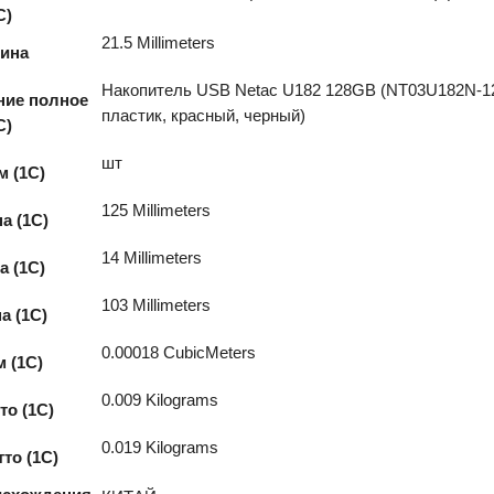
C)
21.5 Millimeters
ина
Накопитель USB Netac U182 128GB (NT03U182N-12
ние полное
пластик, красный, черный)
С)
шт
м (1С)
125 Millimeters
а (1С)
14 Millimeters
а (1С)
103 Millimeters
а (1С)
0.00018 CubicMeters
 (1С)
0.009 Kilograms
то (1С)
0.019 Kilograms
тто (1С)