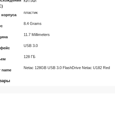
исхождения
КИТАЙ
С)
пластик
 корпуса
8.4 Grams
ес
11.7 Millimeters
щина
USB 3.0
рфейс
128 ГБ
ъем
Netac 128GB USB 3.0 FlashDrive Netac U182 Red
r name
овары