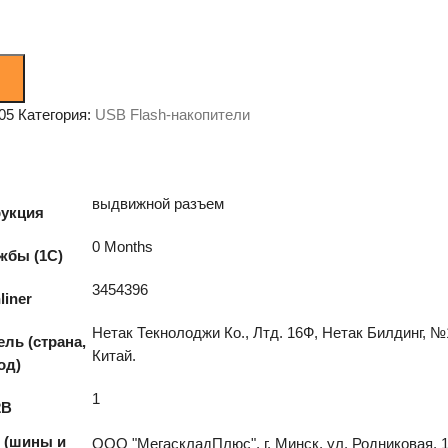
05
Категория:
USB Flash-накопители
выдвижной разъем
рукция
0 Months
жбы (1С)
3454396
liner
Нетак Текнолоджи Ко., Лтд. 16Ф, Нетак Билдинг, №
ль (страна,
Китай.
од)
1
2B
 (шины и
ООО "МегаскладПлюс", г. Минск, ул. Родниковая, 1