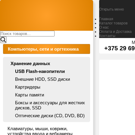
Открыть меню
Главная
Каталог товаров
О нас
Оплата и Доставка
Поиск
Контакты
товаров
М
+375 29 69
Компьютеры, сети и оргтехника
Хранение данных
USB Flash-накопители
Внешние HDD, SSD диски
Картридеры
Карты памяти
Боксы и аксессуары для жестких
дисков, SSD
Оптические диски (CD, DVD, BD)
Клавиатуры, мыши, коврики,
устройства ввода и вебкамеры