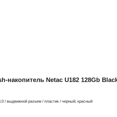
sh-накопитель Netac U182 128Gb Blac
3.0 / выдвижной разъем / пластик / черный; красный