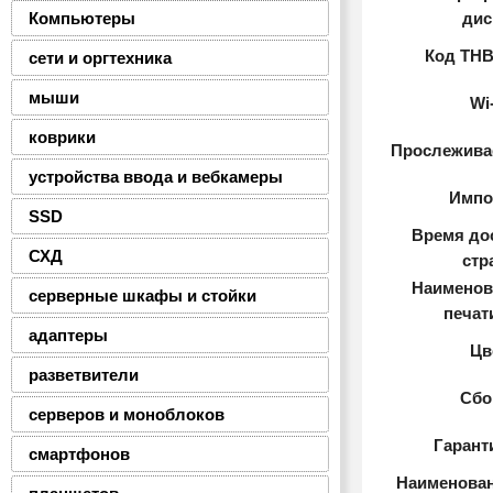
Компьютеры
дис
Код ТНВ
сети и оргтехника
мыши
Wi
коврики
Прослежива
устройства ввода и вебкамеры
Импо
SSD
Время до
СХД
стр
Наименов
серверные шкафы и стойки
печат
адаптеры
Цв
разветвители
Сбо
серверов и моноблоков
Гарант
смартфонов
Наименован