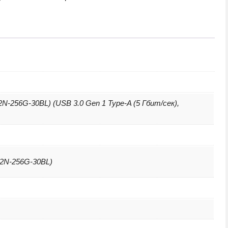
итель
b
Blue
U182N-
256G-30BL) (USB 3.0 Gen 1 Type-A (5 Гбит/сек),
82N-256G-30BL)