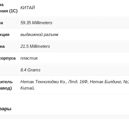
на
КИТАЙ
ния (1С)
на
59.35 Millimeters
кция
выдвижной разъем
на
21.5 Millimeters
корпуса
пластик
8.4 Grams
итель
Нетак Текнолоджи Ко., Лтд. 16Ф, Нетак Билдинг, №
завод)
Китай.
овары