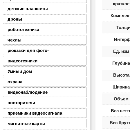
краткое
детские планшеты
Комплек
дроны
Толщ
робототехника
Интерф
чехлы
рюкзаки для фото-
Ед. изм
видеотехники
Глубина
Умный дом
Высота 
охрана
Ширина 
видеонаблюдение
Объем 
повторители
Вес нетт
приемники видеосигнала
Вес брутт
магнитные карты