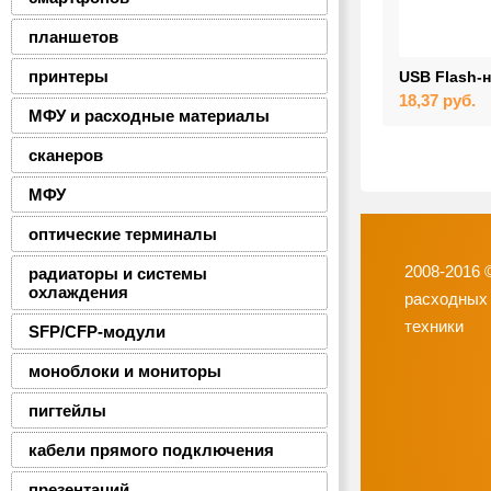
планшетов
принтеры
USB Flash-н
18,37
руб.
МФУ и расходные материалы
сканеров
МФУ
оптические терминалы
2008-2016 
радиаторы и системы
охлаждения
расходных
техники
SFP/CFP-модули
моноблоки и мониторы
пигтейлы
кабели прямого подключения
презентаций