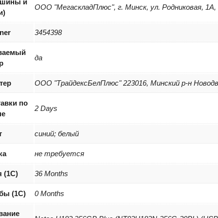
(шины и
ООО "МегаскладПлюс", г. Минск, ул. Родниковая, 1А,
и)
iner
3454398
ваемый
да
р
тер
ООО "ТрайдексБелПлюс" 223016, Минский р-н Новодвор
авки по
2 Days
не
т
синий; белый
ка
не требуется
 (1С)
36 Months
бы (1С)
0 Months
вание