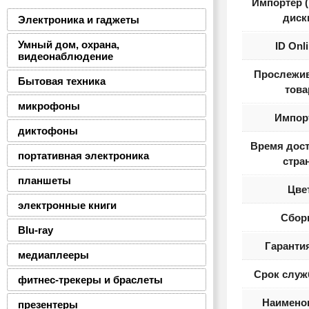
Импортер 
диск
Электроника и гаджеты
Умный дом, охрана,
ID Onl
видеонаблюдение
Прослежи
Бытовая техника
това
микрофоны
Импор
диктофоны
Время дост
портативная электроника
стра
планшеты
Цве
электронные книги
Сбор
Blu-ray
Гарантия
медиаплееры
Срок служ
фитнес-трекеры и браслеты
Наимено
презентеры