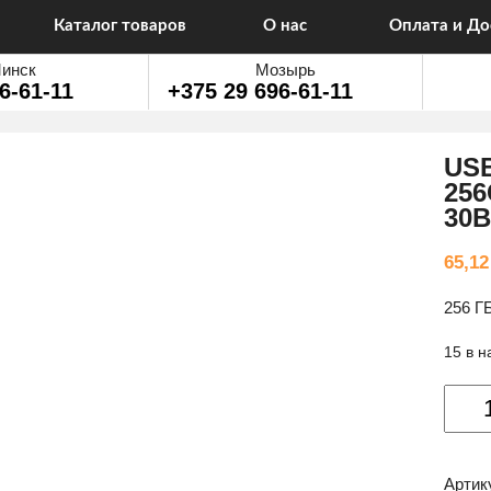
Каталог товаров
О нас
Оплата и До
инск
Мозырь
6-61-11
+375 29 696-61-11
USB
256
30B
65,1
256 Г
15 в 
Колич
товар
USB
Flash-
Артик