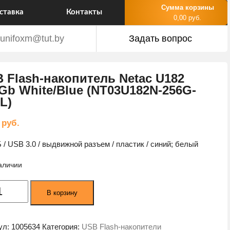
Сумма корзины
ставка
Контакты
0,00 руб.
unifoxm@tut.by
Задать вопрос
 Flash-накопитель Netac U182
Gb White/Blue (NT03U182N-256G-
L)
2
руб.
Б / USB 3.0 / выдвижной разъем / пластик / синий; белый
наличии
ество
В корзину
а
ул:
1005634
Категория:
USB Flash-накопители