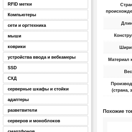
RFID метки
Стра
происхожде
Компьютеры
Дли
сети и оргтехника
Констру
мыши
коврики
Шири
устройства ввода и вебкамеры
Материал 
SSD
Вес
СХД
Производ
серверные шкафы и стойки
(страна, 
адаптеры
разветвители
Похожие т
серверов и моноблоков
смартфонов