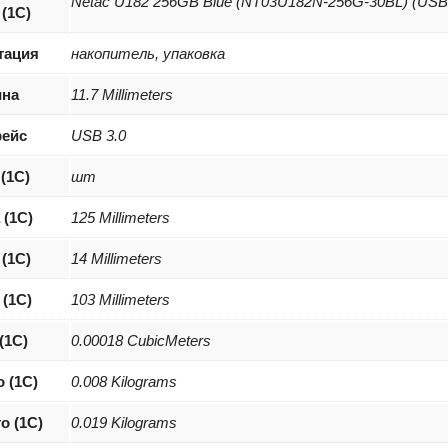
Netac U182 256GB Blue (NT03U182N-256G-30BL) (USB 
 (1C)
тация
накопитель, упаковка
ина
11.7 Millimeters
ейс
USB 3.0
 (1С)
шт
 (1С)
125 Millimeters
(1С)
14 Millimeters
(1С)
103 Millimeters
(1С)
0.00018 CubicMeters
о (1С)
0.008 Kilograms
о (1С)
0.019 Kilograms