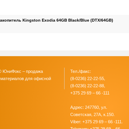
акопитель Kingston Exodia 64GB Black/Blue (DTX/64GB)
© ЮниФокс – продажа
Тел./факс:
 материалов для офисной
(8-0236) 22-22-55,
(8-0236) 22-22-88,
+375 29 69 – 66 -111
Адрес: 247760, ул.
Советская, 27А, к.150.
Viber: +375 29 69 – 66 -111.
Telegram: +375 29 69 – 66