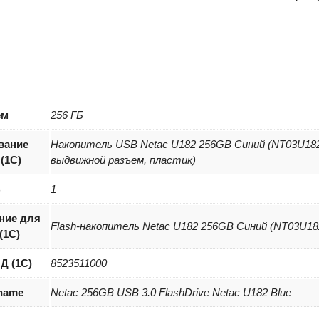
накоп
Netac
U182
256G
White/
(NT03
256G-
ем
256 ГБ
30BL)
вание
Накопитель USB Netac U182 256GB Синий (NT03U182N-
(1С)
выдвижной разъем, пластик)
B
1
ние для
Flash-накопитель Netac U182 256GB Синий (NT03U1
(1С)
Д (1С)
8523511000
 name
Netac 256GB USB 3.0 FlashDrive Netac U182 Blue