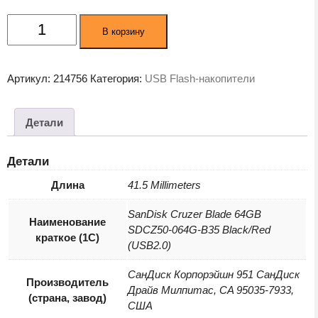
Количество
В корзину
товара
USB
Flash-
Артикул:
214756
Категория:
USB Flash-накопители
накопитель
SanDisk
SDCZ50-
Детали
064G-
B35
Детали
64GB
Длина
41.5 Millimeters
SanDisk Cruzer Blade 64GB
Наименование
SDCZ50-064G-B35 Black/Red
краткое (1C)
(USB2.0)
СанДиск Корпорэйшн 951 СанДиск
Производитель
Драйв Милпитас, CA 95035-7933,
(страна, завод)
США