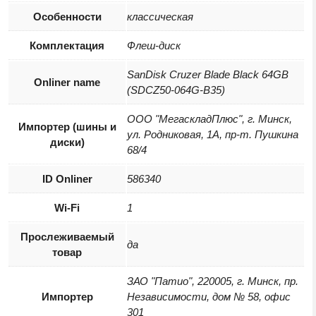
Особенности
классическая
Комплектация
Флеш-диск
SanDisk Cruzer Blade Black 64GB
Onliner name
(SDCZ50-064G-B35)
ООО "МегаскладПлюс", г. Минск,
Импортер (шины и
ул. Родниковая, 1А, пр-т. Пушкина
диски)
68/4
ID Onliner
586340
Wi-Fi
1
Прослеживаемый
да
товар
ЗАО "Патио", 220005, г. Минск, пр.
Импортер
Независимости, дом № 58, офис
301