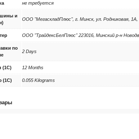
ка
не требуется
(шины и
ООО "МегаскладПлюс", г. Минск, ул. Родниковая, 1А,
и)
тер
ООО "ТрайдексБелПлюс" 223016, Минский р-н Новодвор
авки по
2 Days
не
 (1С)
12 Months
о (1С)
0.055 Kilograms
овары