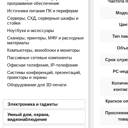
Частота 
программное обеспечение
Источники питания ПК и периферии
Моде
Серверы, СХД, серверные шкафы и
стойки
Цве
Ноутбуки и аксессуары
Тип па
Сканеры, принтеры, МФУ и расходные
материалы
Объ
Компьютеры, моноблоки и мониторы
Пассивные сетевые компоненты
Срок служ
Офисная телефония, IP-телефония
PC-инд
Системы конференций, презентаций,
проекторы и экраны
Количе
Оборудование для 3D-печати
контак
Краткое о
Электроника и гаджеты
Прослежи
Умный дом, охрана,
това
видеонаблюдение