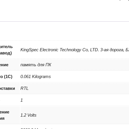
Kings
8GB
DDR4
(KS26
итель
KingSpec Electronic Technology Co, LTD. 3-ая дорога,
завод)
ение
память для ПК
о (1С)
0.061 Kilograms
оставки
RTL
B
1
ение
1.2 Volts
ия