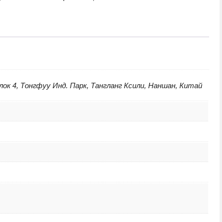
pec
66D4M12008G)
 Блок 4, Тонгфуу Инд. Парк, Тангланг Ксили, Наншан, Китай