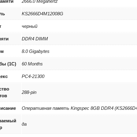
памяти
2666.0 Megahertz
ль
KS2666D4M12008G
т
черный
мяти
DDR4 DIMM
ем
8.0 Gigabytes
бы (1С)
60 Months
екс
PC4-21300
ство
288-pin
тов
писание
Оперативная память Kingspec 8GB DDR4 (KS2666D
ваемый
да
р