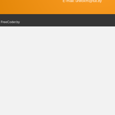
E-mail: unifoxm@tut.by
в
FreeCoder.by