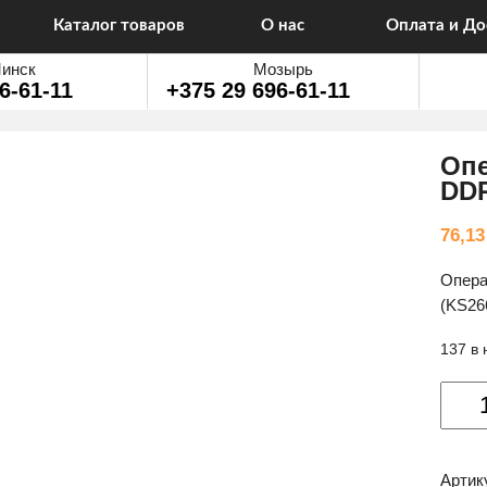
Каталог товаров
О нас
Оплата и До
инск
Мозырь
6-61-11
+375 29 696-61-11
Опе
DDR
76,1
Опера
(KS26
137 в
Колич
товар
Опера
памят
Артик