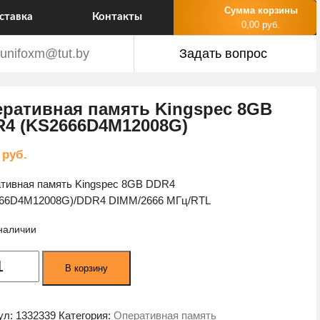
Сумма корзины
ставка
Контакты
0,00 руб.
unifoxm@tut.by
Задать вопрос
ративная память Kingspec 8GB
4 (KS2666D4M12008G)
3
руб.
тивная память Kingspec 8GB DDR4
66D4M12008G)/DDR4 DIMM/2666 МГц/RTL
 наличии
ество
В корзину
а
тивная
ь
ул:
1332339
Категория:
Оперативная память