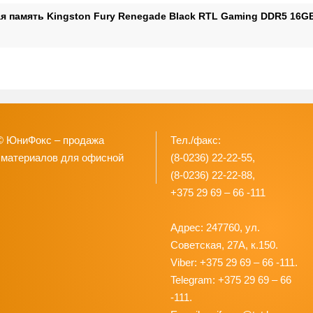
я память Kingston Fury Renegade Black RTL Gaming DDR5 16G
© ЮниФокс – продажа
Тел./факс:
 материалов для офисной
(8-0236) 22-22-55,
(8-0236) 22-22-88,
+375 29 69 – 66 -111
Адрес: 247760, ул.
Советская, 27А, к.150.
Viber: +375 29 69 – 66 -111.
Telegram: +375 29 69 – 66
-111.