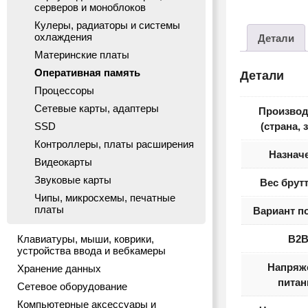
серверов и моноблоков
Кулеры, радиаторы и системы
охлаждения
Детали
Материнские платы
Оперативная память
Детали
Процессоры
Сетевые карты, адаптеры
Производ
SSD
(страна, 
Контроллеры, платы расширения
Назнач
Видеокарты
Звуковые карты
Вес брутт
Чипы, микросхемы, печатные
платы
Вариант п
Клавиатуры, мыши, коврики,
B2
устройства ввода и вебкамеры
Напряж
Хранение данных
питан
Сетевое оборудование
Компьютерные аксессуары и