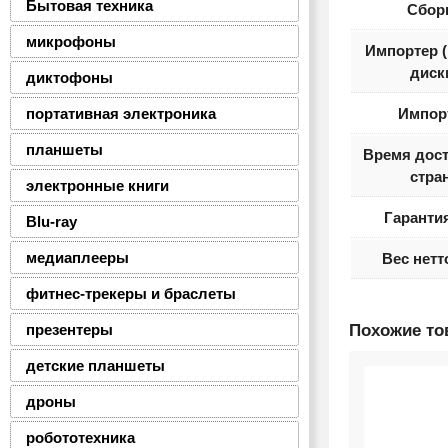
Бытовая техника
Сбор
микрофоны
Импортер 
диск
диктофоны
портативная электроника
Импор
планшеты
Время дост
стра
электронные книги
Гарантия
Blu-ray
медиаплееры
Вес нетт
фитнес-трекеры и браслеты
презентеры
Похожие т
детские планшеты
дроны
робототехника