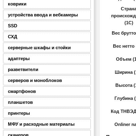
коврики
Стран
устройства ввода и вебкамеры
происхожд
(1С)
SSD
Вес брутто
СХД
Вес нетто 
серверные шкафы и стойки
адаптеры
Объем (
разветвители
Ширина (
серверов и моноблоков
Высота (
смартфонов
Глубина (
планшетов
Код ТНВЭД
принтеры
МФУ и расходные материалы
Onliner n
сканеров