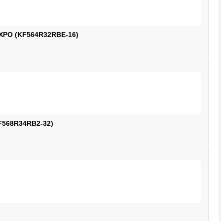
EXPO (KF564R32RBE-16)
F568R34RB2-32)