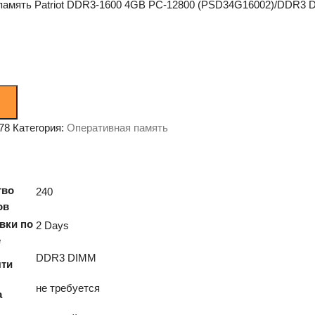
память Patriot DDR3-1600 4GB PC-12800 (PSD34G16002)/DDR3 D
78
Категория:
Оперативная память
тво
240
ов
2)
вки по
2 Days
е
DDR3 DIMM
яти
не требуется
а