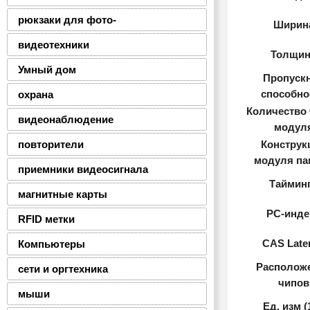
рюкзаки для фото-
Ширин
видеотехники
Толщин
Умный дом
Пропуск
способно
охрана
Количество
видеонаблюдение
модул
повторители
Конструк
модуля па
приемники видеосигнала
Таймин
магнитные карты
PC-инде
RFID метки
CAS Late
Компьютеры
Располож
сети и оргтехника
чипов
мыши
Ед. изм (