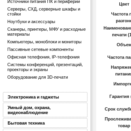
Источники питания ПК и периферии
Цвет
Серверы, СХД, серверные шкафы и
стойки
Частота 
разгон
Ноутбуки и аксессуары
Наименован
Сканеры, принтеры, МФУ и расходные
материалы
печати (
Компьютеры, моноблоки и мониторы
Объе
Пассивные сетевые компоненты
Офисная телефония, IP-телефония
Частота п
Системы конференций, презентаций,
Напряже
проекторы и экраны
питани
Оборудование для 3D-печати
Импорт
Гарантия 
Электроника и гаджеты
Умный дом, охрана,
Срок служб
видеонаблюдение
Прослежив
Бытовая техника
товар