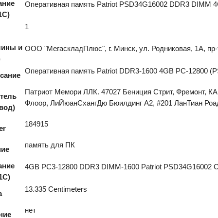
ание
Оперативная память Patriot PSD34G16002 DDR3 DIMM 
1С)
1
шины и
ООО "МегаскладПлюс", г. Минск, ул. Родниковая, 1А, пр-
)
Оперативная память Patriot DDR3-1600 4GB PC-12800 
исание
Патриот Мемори ЛЛК. 47027 Бениция Стрит, Фремонт, КА
тель
Флоор, ЛиЙюанСхангДю Бюилдинг А2, #201 ЛанТиан Роад
авод)
184915
er
память для ПК
ние
ание
4GB PC3-12800 DDR3 DIMM-1600 Patriot PSD34G16002 
1C)
13.335 Centimeters
а
нет
ние