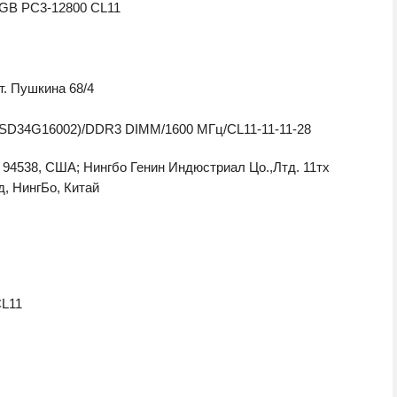
4GB PC3-12800 CL11
т. Пушкина 68/4
(PSD34G16002)/DDR3 DIMM/1600 МГц/CL11-11-11-28
 94538, США; Нингбо Генин Индюстриал Цо.,Лтд. 11тх
, НингБо, Китай
CL11