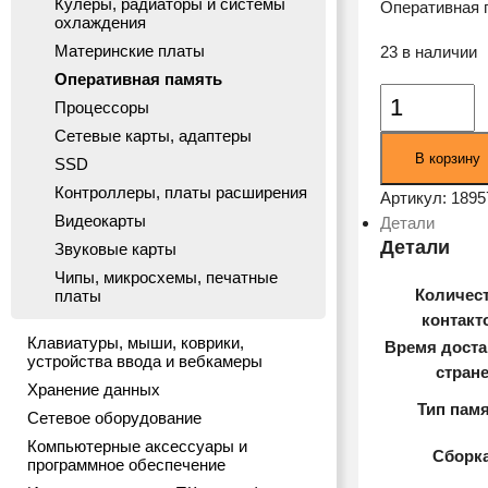
Кулеры, радиаторы и системы
Оперативная 
охлаждения
Материнские платы
23 в наличии
Оперативная память
Количество
Процессоры
товара
Сетевые карты, адаптеры
Оперативная
В корзину
SSD
память
Контроллеры, платы расширения
Patriot
Артикул:
1895
Видеокарты
DDR3-
Детали
1600
Детали
Звуковые карты
4GB
Чипы, микросхемы, печатные
Количес
платы
PC-
контакт
12800
Клавиатуры, мыши, коврики,
(PSD34G1600
Время доста
устройства ввода и вебкамеры
стран
Хранение данных
Тип пам
Сетевое оборудование
Компьютерные аксессуары и
Сборк
программное обеспечение