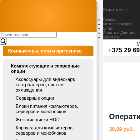
Открыть меню
Главная
Каталог товаров
О нас
Оплата и Доставка
Поиск
Контакты
товаров
М
+375 29 69
Компьютеры, сети и оргтехника
Комплектующие и серверные
опции
Аксессуары для видеокарт,
контроллеров, систем
охлаждения
Серверные опции
Блоки питания компьютеров,
серверов и моноблоков
Операти
Жесткие диски HDD
Корпуса для компьютеров,
30,69
руб.
серверов и моноблоков