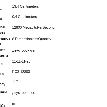
13.4 Centimeters
а
0.4 Centimeters
а
ная
12800 MegabitsPerSecond
сть
 чипов
8 DimensionlessQuantity
я
ция
двусторонняя
мяти
11-11-11-28
ги
PC3-12800
кс
11T
ncy
ение
двустороннее
шт
1С)