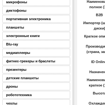
Наименов
микрофоны
полное (
диктофоны
B2B
портативная электроника
Импортер (
планшеты
диски
электронные книги
Краткое оп
Blu-ray
Производи
(страна, з
медиаплееры
фитнес-трекеры и браслеты
ID Onlin
презентеры
Назначе
детские планшеты
Наименов
краткое (
дроны
Высот
робототехника
чехлы
Охлажде