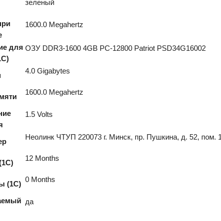
зеленый
при
1600.0 Megahertz
е
ие для
ОЗУ DDR3-1600 4GB PC-12800 Patriot PSD34G16002
1С)
4.0 Gigabytes
м
1600.0 Megahertz
амяти
ние
1.5 Volts
я
Неолинк ЧТУП 220073 г. Минск, пр. Пушкина, д. 52, пом. 
ер
12 Months
(1С)
0 Months
ы (1С)
аемый
да