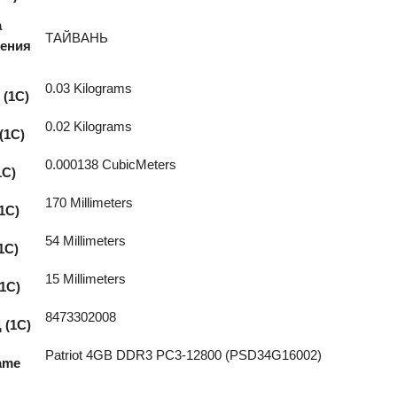
а
ТАЙВАНЬ
ения
0.03 Kilograms
 (1С)
0.02 Kilograms
(1С)
0.000138 CubicMeters
1С)
170 Millimeters
1С)
54 Millimeters
1С)
15 Millimeters
1С)
8473302008
 (1С)
Patriot 4GB DDR3 PC3-12800 (PSD34G16002)
ame